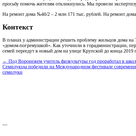
просьбу помочь жителям откликнулись. Мы провели экспертизу
На ремонт дома №4б/2 – 2 млн 171 тыс. рублей. На ремонт до
Контекст
В планах у администрации решить проблему жильцов дома на Тр
«домом-погремушкой». Как уточнили в горадминистрации, перес
семей переедут в новый дом на улице Крупской до конца 2019 г
← Под Воронежем учитель физкультуры год проработал в шко
Семилукцы победили на Международном фестивале современн
семилуки
—