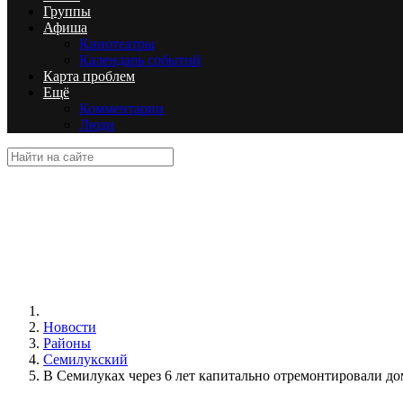
Группы
Афиша
Кинотеатры
Календарь событий
Карта проблем
Ещё
Комментарии
Люди
Новости
Районы
Семилукский
В Семилуках через 6 лет капитально отремонтировали до