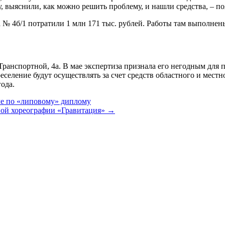
, выяснили, как можно решить проблему, и нашли средства, – п
ма № 4б/1 потратили 1 млн 171 тыс. рублей. Работы там выполн
анспортной, 4а. В мае экспертиза признала его негодным для п
еление будут осуществлять за счет средств областного и местно
ода.
ле по «липовому» диплому
ой хореографии «Гравитация» →