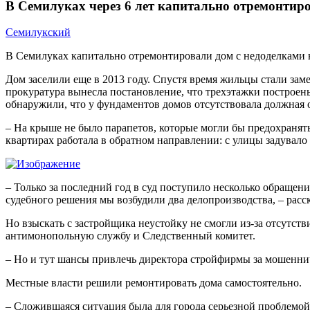
В Семилуках через 6 лет капитально отремонтир
Семилукский
В Семилуках капитально отремонтировали дом с недоделками н
Дом заселили еще в 2013 году. Спустя время жильцы стали замеч
прокуратура вынесла постановление, что трехэтажки построе
обнаружили, что у фундаментов домов отсутствовала должная 
– На крыше не было парапетов, которые могли бы предохранять
квартирах работала в обратном направлении: с улицы задувало
– Только за последний год в суд поступило несколько обращен
судебного решения мы возбудили два делопроизводства, – рас
Но взыскать с застройщика неустойку не смогли из-за отсутс
антимонопольную службу и Следственный комитет.
– Но и тут шансы привлечь директора стройфирмы за мошенни
Местные власти решили ремонтировать дома самостоятельно.
– Сложившаяся ситуация была для города серьезной проблемой,