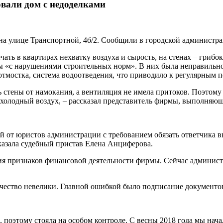
овали дом с недоделками
а улице Транспортной, 4б/2. Сообщили в городской администрац
ать в квартирах нехватку воздуха и сырость, на стенах – грибок
ны «с нарушениями строительных норм». В них была неправильн
отмостка, система водоотведения, что приводило к регулярным п
 стены от намокания, а вентиляция не имела притоков. Поэтому 
 холодный воздух, – рассказал представитель фирмы, выполняющ
ий от юристов администрации с требованием обязать ответчика 
сказала судебный пристав Елена Анциферова.
твия признаков финансовой деятельности фирмы. Сейчас админи
чество невелики. Главной ошибкой было подписание документов 
 поэтому стояла на особом контроле. С весны 2018 года мы нач