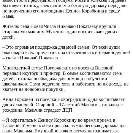
заместителя председателя Госдумы России Алексея Гордеева.
Бытовую технику, электронику и беговую дорожку передали
по поручению его помощника Дениса Коробкина в среду,
6 мая.
Жителю села Новая Чигла Николаю Покатаеву вручили
стиральную машину. Мужчина один воспитывает двоих
детей.
– Это огромная поддержка для моей семьи. От всей души
благодарю всех причастных за отзывчивость и неравнодушие!
– сказал Николай Покатаев.
Многодетной семье Погорянских из поселка Высокий
передали ноутбук и принтер. В семье воспитываются семь
детей, техника необходима для помощи в обучении
школьников. Сами родители хоть и работают, но их дохода не
хватает на подобные покупки.
Анна Горковец из поселка Новоградский одна воспитывает
двоих сыновей. Старший – 17-летний Максим – инвалид с
рождения. Мальчик страдает ДЦП.
– Я обратилась к Денису Коробкину во время приема в
Таловой. У меня особая просьба: нужна беговая дорожка для
сына Максима. Ему крайне важно регулярно заниматься