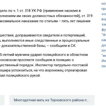
ло по ч. 1 ст. 318 УК РФ (применение насилия в
олнением им своих должностных обязанностей), ст. 319
аксимальное наказание по статьям – пять лет лишения
шествия, допрашиваются свидетели и потерпевший,
, выполняются иные следственные и процессуальные
е доказательственной базы, – сообщили в СК.
5-летний мужчина ударил полицейского в областном
Московском проспекте сообщили в полицию о
щественный порядок. Инспектор патрульно-постовой
ошира успокоиться, на что воронежец отреагировал
рил полицейского рукой.
Многодетная мать из Терновского района получила выплату 350 тыс рублей после вмешательства прокуратуры →