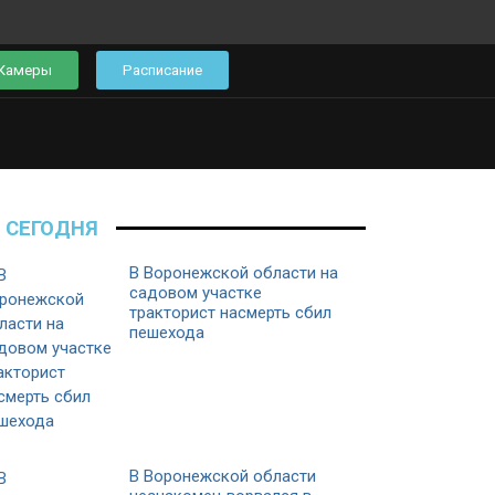
Камеры
Расписание
СЕГОДНЯ
В Воронежской области на
садовом участке
тракторист насмерть сбил
пешехода
В Воронежской области