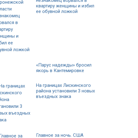
незнакомец ворвался в
квартиру женщины и избил
ее обувной ложкой
«Парус надежды» бросил
якорь в Кантемировке
На границах Лискинского
района установили 3 новых
въездных знака
Главное за ночь. CША