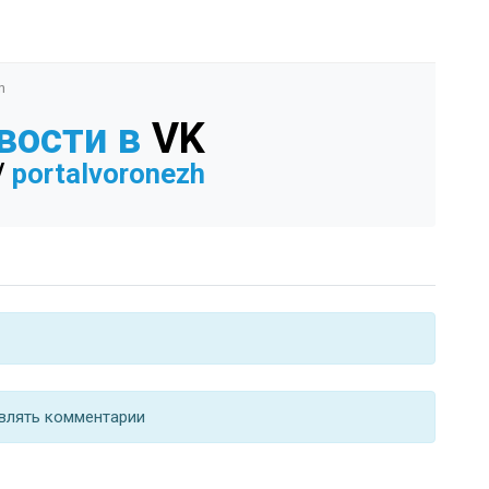
n
вости в
VK
/
portalvoronezh
влять комментарии