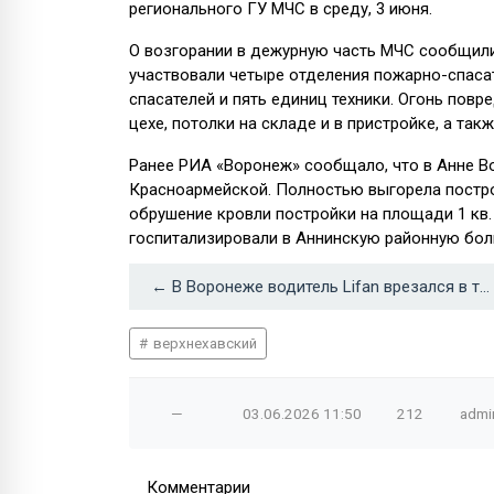
регионального ГУ МЧС в среду, 3 июня.
О возгорании в дежурную часть МЧС сообщили 
участвовали четыре отделения пожарно-спаса
спасателей и пять единиц техники. Огонь пов
цехе, потолки на складе и в пристройке, а та
Ранее РИА «Воронеж» сообщало, что в Анне В
Красноармейской. Полностью выгорела постро
обрушение кровли постройки на площади 1 кв. 
госпитализировали в Аннинскую районную бол
← В Воронеже водитель Lifan врезался в трактор и попал в больницу
верхнехавский
—
03.06.2026
11:50
212
admi
Комментарии