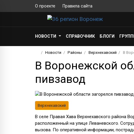
О проекте
Правила сайта
НОВОСТИ
СПРАВОЧНИК
БЛОГИ
ГРУП
Новости
Районы
Верхнехавский
В Вор
В Воронежской об
пивзавод
Верхнехавский
В селе Правая Хава Верхнехавского района Во
расположенный на улице Леваневского. Сотру
вызова. По оперативной информации, пострад