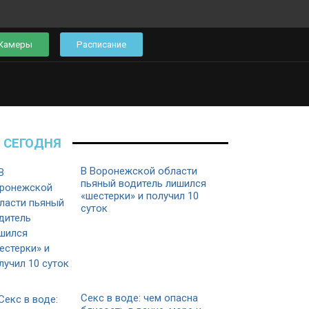
Камеры
Расписание
СЕГОДНЯ
В Воронежской области
пьяный водитель лишился
«шестерки» и получил 10
суток
Секс в воде: чем опасна