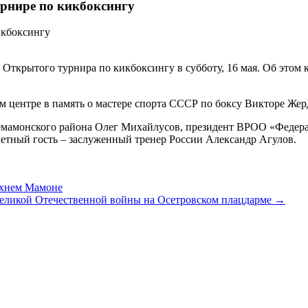
урнире по кикбоксингу
 Открытого турнира по кикбоксингу в субботу, 16 мая. Об это
 центре в память о мастере спорта СССР по боксу Викторе Жер
немамонского района Олег Михайлусов, президент ВРОО «Федер
етный гость – заслуженный тренер России Александр Агулов.
рхнем Мамоне
еликой Отечественной войны на Осетровском плацдарме →