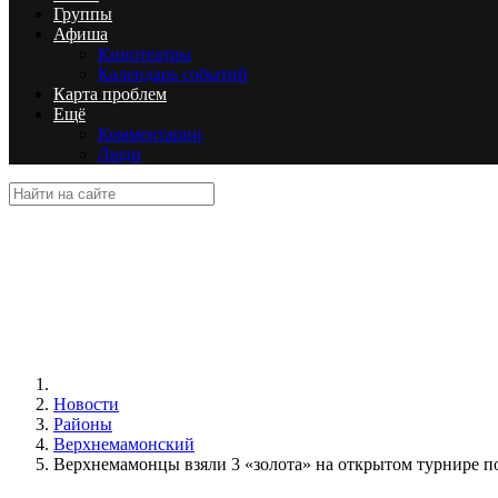
Группы
Афиша
Кинотеатры
Календарь событий
Карта проблем
Ещё
Комментарии
Люди
Новости
Районы
Верхнемамонский
Верхнемамонцы взяли 3 «золота» на открытом турнире п