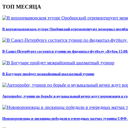
ТОП МЕСЯЦА
В верхнемамонском хуторе Оробинский отремонтируют мемориал погиб
В Санкт-Петербурге состоится турнир по фиджитал-футболу «Кубок 15.08
В Богучаре пройдет межрайонный шахматный турнир
Автопробег, турнир по борьбе и музыкальный вечер ждут воронежцев в г
Нововоронежцы и лискинцы победили в очередных матчах турнира СФФ