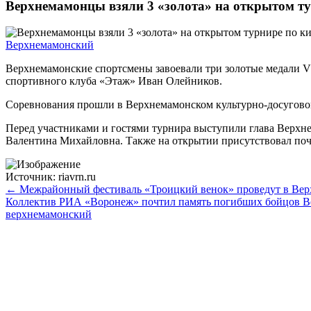
Верхнемамонцы взяли 3 «золота» на открытом т
Верхнемамонский
Верхнемамонские спортсмены завоевали три золотые медали V
спортивного клуба «Этаж» Иван Олейников.
Соревнования прошли в Верхнемамонском культурно-досуговом
Перед участниками и гостями турнира выступили глава Верх
Валентина Михайловна. Также на открытии присутствовал поч
Источник: riavrn.ru
← Межрайонный фестиваль «Троицкий венок» проведут в Ве
Коллектив РИА «Воронеж» почтил память погибших бойцов В
верхнемамонский