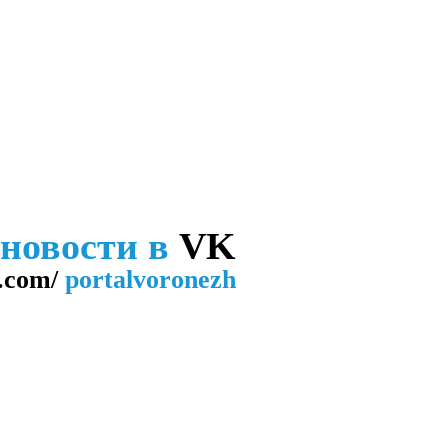
 новости в
VK
.com/
portalvoronezh