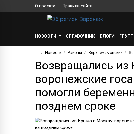
О проекте
Правила сайта
НОВОСТИ
СПРАВОЧНИК
БЛОГИ
ГРУП
Новости
Районы
Верхнемамонский
Во
Возвращались из 
воронежские гос
помогли беремен
позднем сроке