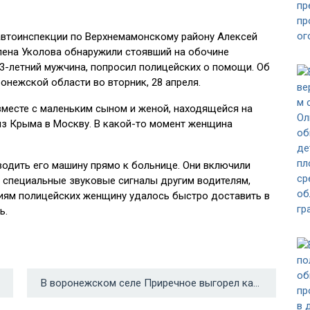
осавтоинспекции по Верхнемамонскому району Алексей
лена Уколова обнаружили стоявший на обочине
33-летний мужчина, попросил полицейских о помощи. Об
нежской области во вторник, 28 апреля.
вместе с маленьким сыном и женой, находящейся на
з Крыма в Москву. В какой-то момент женщина
одить его машину прямо к больнице. Они включили
и специальные звуковые сигналы другим водителям,
иям полицейских женщину удалось быстро доставить в
ь.
В воронежском селе Приречное выгорел камыш на площади почти в 1 га и пострадали 2 хозпостройки →