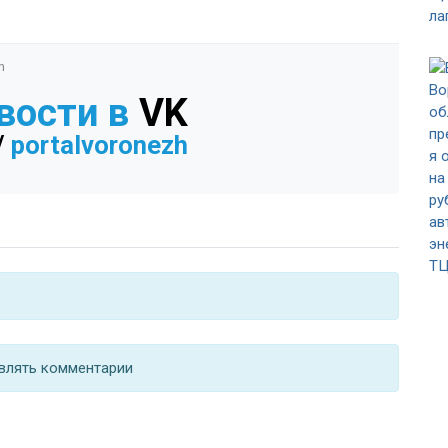
n
вости в
VK
/
portalvoronezh
влять комментарии