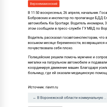
Верхнемамонский
В 11:50 воскресенья, 26 апреля, начальник Г
Бобровских и инспектор по пропаганде БДД Е
автомобиль Kia Sportage. Водитель иномарки, 
этом сообщили в пресс-службе ГУ МВД по Воро
Водитель рассказал госавтоинспекторам, что 
восьмом месяце беременности, возвращался и
почувствовала себя плохо.
Полицейские решили помочь мужчине и сопров
мигалки на патрульном автомобиле и подавал
координируя движение машин. Благодаря усил
больницу, где ей оказали медицинскую помощ
Источник: riavrn.ru
← В Воронежской области коммунальную организацию оштрафовали на 30 тыс рублей за отсутствие воды в 35 домах