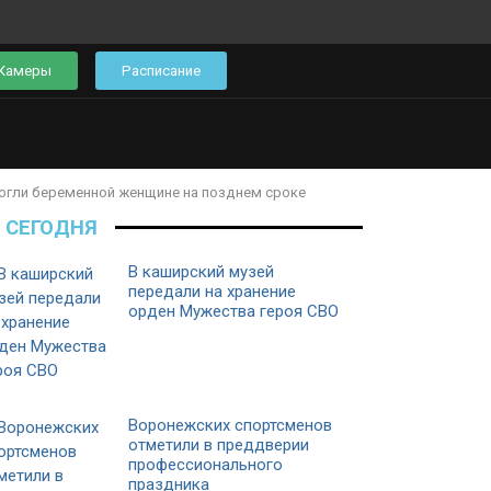
Камеры
Расписание
огли беременной женщине на позднем сроке
СЕГОДНЯ
В каширский музей
передали на хранение
орден Мужества героя СВО
Воронежских спортсменов
отметили в преддверии
профессионального
праздника