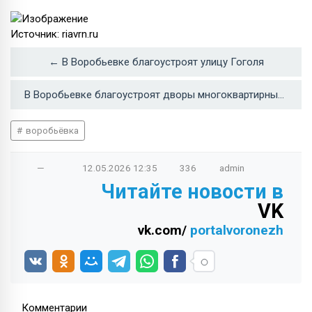
Источник: riavrn.ru
← В Воробьевке благоустроят улицу Гоголя
В Воробьевке благоустроят дворы многоквартирных домов →
воробьёвка
—
12.05.2026
12:35
336
admin
Читайте новости в
VK
vk.com/
portalvoronezh
Комментарии