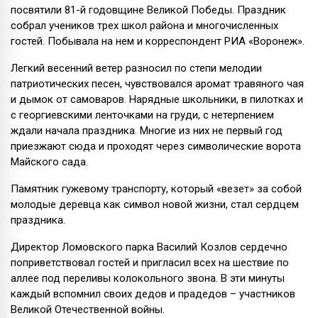
посвятили 81-й годовщине Великой Победы. Праздник
собрал учеников трех школ района и многочисленных
гостей. Побывала на нем и корреспондент РИА «Воронеж».
Легкий весенний ветер разносил по степи мелодии
патриотических песен, чувствовался аромат травяного чая
и дымок от самоваров. Нарядные школьники, в пилотках и
с георгиевскими ленточками на груди, с нетерпением
ждали начала праздника. Многие из них не первый год
приезжают сюда и проходят через символические ворота
Майского сада.
Памятник гужевому транспорту, который «везет» за собой
молодые деревца как символ новой жизни, стал сердцем
праздника.
Директор Ломовского парка Василий Козлов сердечно
поприветствовал гостей и пригласил всех на шествие по
аллее под переливы колокольного звона. В эти минуты
каждый вспомнил своих дедов и прадедов – участников
Великой Отечественной войны.