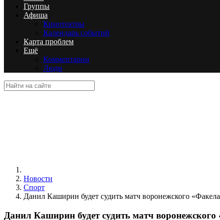
Группы
Афиша
Кинотеатры
Календарь событий
Карта проблем
Ещё
Комментарии
Люди
Новости
Спорт
Данил Каширин будет судить матч воронежского «Факела
Данил Каширин будет судить матч воронежского 