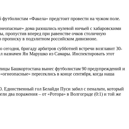
6 футболистам «Факела» предстоит провести на чужом поле.
гнеопасные» дома разошлись нулевой ничьей с хабаровскими
ы, пропустив вперед при равенстве очков столичную
ую прописку в подэлитном российском дивизионе.
о сегодня, бригаду арбитров субботней встречи возглавит 30-
л назначен Ян Марушко из Самары. Инспектировать этот
толицы Башкортостана вынес футболистам 90 предупреждений и
огнеопасные» пересеклись в конце сентября, когда наша
0. Единственный гол Белайди Пуси забил с пенальти, который
 два поражения – от «Ротора» в Волгограде (0:1) и той же