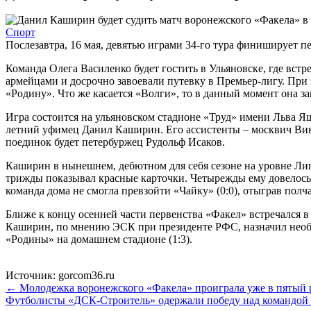
Спорт
Послезавтра, 16 мая, девятью играми 34-го тура финиширует 
Команда Олега Василенко будет гостить в Ульяновске, где вс
армейцами и досрочно завоевали путевку в Премьер-лигу. При
«Родину». Что же касается «Волги», то в данный момент она 
Игра состоится на ульяновском стадионе «Труд» имени Льва Яши
летний уфимец Данил Каширин. Его ассистенты – москвич Вик
поединок будет петербуржец Рудольф Исаков.
Каширин в нынешнем, дебютном для себя сезоне на уровне Ли
трижды показывал красные карточки. Четырежды ему довелось 
команда дома не смогла превзойти «Чайку» (0:0), отыграв пол
Ближе к концу осенней части первенства «Факел» встречался в
Каширин, по мнению ЭСК при президенте РФС, назначил необос
«Родины» на домашнем стадионе (1:3).
Источник: gorcom36.ru
← Молодежка воронежского «Факела» проиграла уже в пятый 
Футболисты «ДСК-Строитель» одержали победу над командой