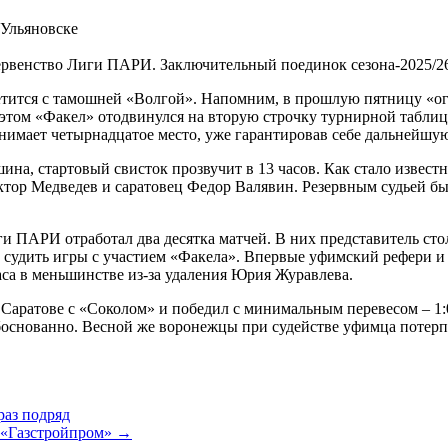
первенство Лиги ПАРИ. Заключительный поединок сезона-2025/2
третится с тамошней «Волгой». Напомним, в прошлую пятницу «о
 этом «Факел» отодвинулся на вторую строчку турнирной таблиц
занимает четырнадцатое место, уже гарантировав себе дальнейш
на, стартовый свисток прозвучит в 13 часов. Как стало известн
тор Медведев и саратовец Федор Валявин. Резервным судьей бы
ги ПАРИ отработал два десятка матчей. В них представитель с
судить игры с участием «Факела». Впервые уфимский рефери и «
часа в меньшинстве из-за удаления Юрия Журавлева.
 Саратове с «Соколом» и победил с минимальным перевесом – 1:
нованно. Весной же воронежцы при судействе уфимца потерпели
раз подряд
 «Газстройпром» →