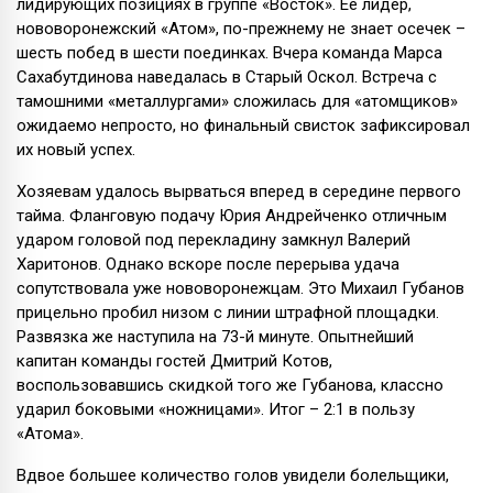
лидирующих позициях в группе «Восток». Ее лидер,
нововоронежский «Атом», по-прежнему не знает осечек –
шесть побед в шести поединках. Вчера команда Марса
Сахабутдинова наведалась в Старый Оскол. Встреча с
тамошними «металлургами» сложилась для «атомщиков»
ожидаемо непросто, но финальный свисток зафиксировал
их новый успех.
Хозяевам удалось вырваться вперед в середине первого
тайма. Фланговую подачу Юрия Андрейченко отличным
ударом головой под перекладину замкнул Валерий
Харитонов. Однако вскоре после перерыва удача
сопутствовала уже нововоронежцам. Это Михаил Губанов
прицельно пробил низом с линии штрафной площадки.
Развязка же наступила на 73-й минуте. Опытнейший
капитан команды гостей Дмитрий Котов,
воспользовавшись скидкой того же Губанова, классно
ударил боковыми «ножницами». Итог – 2:1 в пользу
«Атома».
Вдвое большее количество голов увидели болельщики,