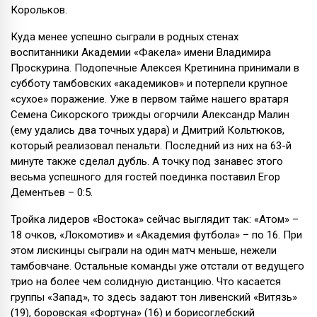
Корольков.
Куда менее успешно сыграли в родных стенах
воспитанники Академии «Факела» имени Владимира
Проскурина. Подопечные Алексея Кретинина принимали в
субботу тамбовских «академиков» и потерпели крупное
«сухое» поражение. Уже в первом тайме нашего вратаря
Семена Сикорского трижды огорчили Александр Малин
(ему удались два точных удара) и Дмитрий Кольтюков,
который реализовал пенальти. Последний из них на 63-й
минуте также сделал дубль. А точку под занавес этого
весьма успешного для гостей поединка поставил Егор
Дементьев – 0:5.
Тройка лидеров «Востока» сейчас выглядит так: «Атом» –
18 очков, «Локомотив» и «Академия футбола» – по 16. При
этом лискинцы сыграли на один матч меньше, нежели
тамбовчане. Остальные команды уже отстали от ведущего
трио на более чем солидную дистанцию. Что касается
группы «Запад», то здесь задают тон ливенский «Витязь»
(19), боровская «Фортуна» (16) и борисоглебский