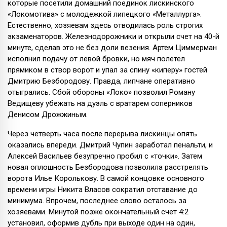
которые посетили домашний поединок лискинского
«Локомотива» с молодежкой липецкого «Металлурга».
Естественно, хозяевам здесь отводилась роль строгих
экзаменаторов. Железнодорожники и открыли счет на 40-й
минуте, сделав это не без доли везения. Артем Циммерман
исполнил подачу от левой бровки, но мяч полетел
прямиком в створ ворот и упал за спину «киперу» гостей
Дмитрию Безбородову. Правда, липчане оперативно
отыгрались. Сбой обороны «Локо» позволил Роману
Ведищеву убежать на дуэль с вратарем соперников
Денисом Дрожжиным.
Через четверть часа после перерыва лискинцы опять
оказались впереди. Дмитрий Чупин заработал пенальти, и
Алексей Васильев безупречно пробил с «точки». Затем
новая оплошность Безбородова позволила расстрелять
ворота Илье Королькову. В самой концовке основного
времени игры Никита Власов сократил отставание до
минимума. Впрочем, последнее слово осталось за
хозяевами. Минутой позже окончательный счет 4:2
установил, оформив дубль при выходе один на один,