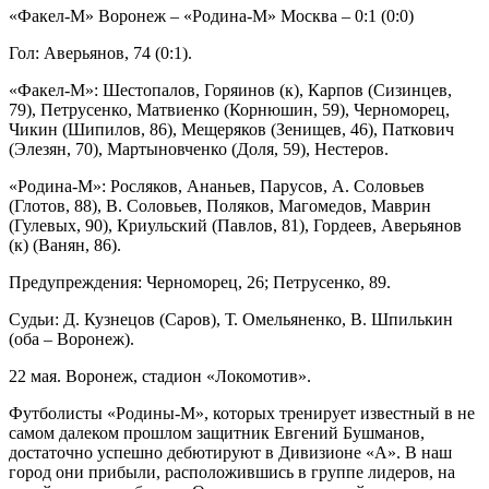
«Факел-М» Воронеж – «Родина-М» Москва – 0:1 (0:0)
Гол: Аверьянов, 74 (0:1).
«Факел-М»: Шестопалов, Горяинов (к), Карпов (Сизинцев,
79), Петрусенко, Матвиенко (Корнюшин, 59), Черноморец,
Чикин (Шипилов, 86), Мещеряков (Зенищев, 46), Паткович
(Элезян, 70), Мартыновченко (Доля, 59), Нестеров.
«Родина-М»: Росляков, Ананьев, Парусов, А. Соловьев
(Глотов, 88), В. Соловьев, Поляков, Магомедов, Маврин
(Гулевых, 90), Криульский (Павлов, 81), Гордеев, Аверьянов
(к) (Ванян, 86).
Предупреждения: Черноморец, 26; Петрусенко, 89.
Судьи: Д. Кузнецов (Саров), Т. Омельяненко, В. Шпилькин
(оба – Воронеж).
22 мая. Воронеж, стадион «Локомотив».
Футболисты «Родины-М», которых тренирует известный в не
самом далеком прошлом защитник Евгений Бушманов,
достаточно успешно дебютируют в Дивизионе «А». В наш
город они прибыли, расположившись в группе лидеров, на