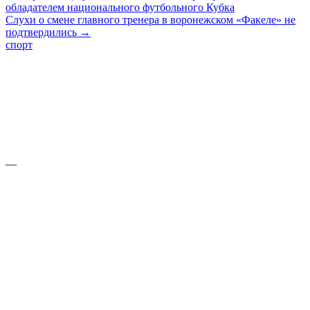
обладателем национального футбольного Кубка
Слухи о смене главного тренера в воронежском «Факеле» не
подтвердились →
спорт
—