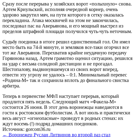
Сразу после перерыва у хозяйских ворот «полыхнуло» снова.
Артем Криульский, исполняя очередной корнер, очень
здорово закрутил мяч, на пути которого в сетку оказалась
перекладина. Атака москвичей на этом не закончилась,
последовал пас на Аверьянова, и его мощный выстрел из
пределов штрафной площади получился чуть-чуть неточным.
Судьбу поединка в итоге решил единственный гол. Он имел
место быть на 74-й минуте, и земляков все-таки огорчил все
тот же Аверьянов. Перехватив крайне неудачную передачу
Горяинова назад, Артем грамотно оценил ситуацию, решился
на удар с весьма солидной дистанции и не прогадал.
Шестопалову, выдвинувшемуся из своих ворот вперед,
отвести эту угрозу не удалось – 0:1. Минимальный перевес
«Родина-М» так и сохранила вплоть до финального свистка
арбитра.
Теперь в первенстве МФЛ наступает перерыв, который
продлится пять недель. Следующий матч «Факела-М»
состоится 26 июня. В этот день воронежцы наведаются в
гости к ростовским футболистам. А вот июль и практически
весь август «огнеопасные» проведут в родных стенах: их
ждут восемь (!) подряд домашних поединков.
Источник: gorcom36.ru
← Воронежец Руслан Литвинов во второй раз стал