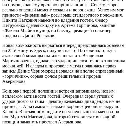
на помощь нашему вратарю пришла штанга. Совсем скоро
реально опасный момент создали и воронежцы. Успех им мог
принести «фирменный» розыгрыш стандартного положения.
Никита Паткович навесил во владения гостей, Федор
Петрусенко сделал скидку на Артема Горяинова, капитан
«Факела-М» бил в упор, но блеснул реакцией голкипер
«родных» Данил Росляков.
Новая возможность вырваться вперед представилась хозяевам
на 25-й минуте. Здесь, получив пас от Патковича, точку в
атаке своей команды пытался поставить Владислав
Мартыновченко, однако его удар пришелся точно в защитника
москвичей. И следом в протоколе матча появилась первая
запись: Денис Черноморец нарвался на вполне справедливый
«горчичник», сорвав фолом решительный прорыв
Аверьянова.
Концовка первой половины встречи запомнилась новым
всплеском активности гостей. Очередная серия угловых
ударов (всего за тайм – девять) желаемых дивидендов им не
принесла. А на самом «флажке» воронежцев опять выручил
Карпов. В отчаянном подкате он успел вынести мяч из-под
ног Муртуза Магомедова, который готовился с выгодной
позиции замкнуть прострел Аверьянова.