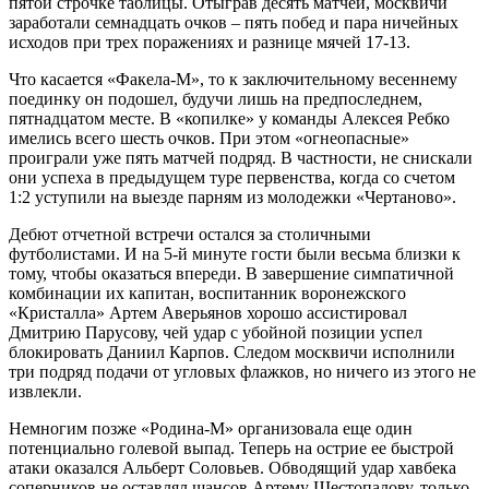
пятой строчке таблицы. Отыграв десять матчей, москвичи
заработали семнадцать очков – пять побед и пара ничейных
исходов при трех поражениях и разнице мячей 17-13.
Что касается «Факела-М», то к заключительному весеннему
поединку он подошел, будучи лишь на предпоследнем,
пятнадцатом месте. В «копилке» у команды Алексея Ребко
имелись всего шесть очков. При этом «огнеопасные»
проиграли уже пять матчей подряд. В частности, не снискали
они успеха в предыдущем туре первенства, когда со счетом
1:2 уступили на выезде парням из молодежки «Чертаново».
Дебют отчетной встречи остался за столичными
футболистами. И на 5-й минуте гости были весьма близки к
тому, чтобы оказаться впереди. В завершение симпатичной
комбинации их капитан, воспитанник воронежского
«Кристалла» Артем Аверьянов хорошо ассистировал
Дмитрию Парусову, чей удар с убойной позиции успел
блокировать Даниил Карпов. Следом москвичи исполнили
три подряд подачи от угловых флажков, но ничего из этого не
извлекли.
Немногим позже «Родина-М» организовала еще один
потенциально голевой выпад. Теперь на острие ее быстрой
атаки оказался Альберт Соловьев. Обводящий удар хавбека
соперников не оставлял шансов Артему Шестопалову, только