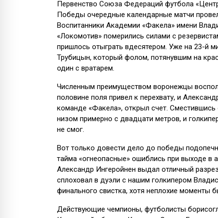
Первенство Союза Федераций футбола «Центр»
Победы очередные календарные матчи провели
Воспитанники Академии «Факела» имени Влад
«Локомотив» померились силами с резервистам
пришлось отыграть вдесятером. Уже на 23-й м
Трубицын, который фолом, потянувшим на крас
один с вратарем.
Численным преимуществом воронежцы восполь
половине поля привел к перехвату, и Алексан
команде «Факела», открыл счет. Сместившись 
низом примерно с двадцати метров, и голкипе
не смог.
Вот только довести дело до победы подопечн
тайма «огнеопасные» ошиблись при выходе в а
Александр Ингеройнен выдал отличный разрез
сплоховал в дуэли с нашим голкипером Владис
финального свистка, хотя неплохие моменты бы
Действующие чемпионы, футболисты борисогл