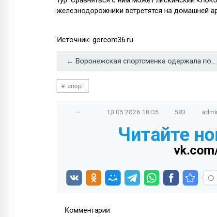
железнодорожники встретятся на домашней ар
Источник: gorcom36.ru
← Воронежская спортсменка одержала победу на турнире в США, установив рекорд университета
спорт
—
10.05.2026
18:05
583
admi
Читайте но
vk.com
Комментарии