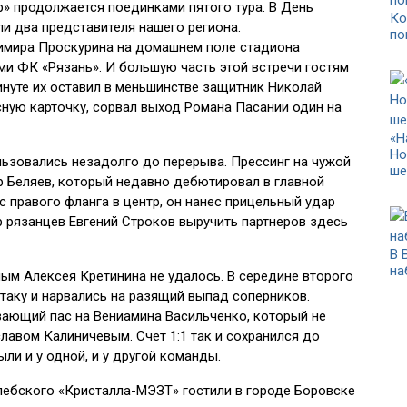
 продолжается поединками пятого тура. В День
Ко
 два представителя нашего региона.
по
имира Проскурина на домашнем поле стадиона
и ФК «Рязань». И большую часть этой встречи гостям
инуте их оставил в меньшинстве защитник Николай
ную карточку, сорвал выход Романа Пасании один на
«Н
Но
зовались незадолго до перерыва. Прессинг на чужой
ше
др Беляев, который недавно дебютировал в главной
с правого фланга в центр, он нанес прицельный удар
р рязанцев Евгений Строков выручить партнеров здесь
В 
на
ым Алексея Кретинина не удалось. В середине второго
таку и нарвались на разящий выпад соперников.
ающий пас на Вениамина Васильченко, который не
лавом Калиничевым. Счет 1:1 так и сохранился до
ли и у одной, и у другой команды.
ебского «Кристалла-МЭЗТ» гостили в городе Боровске