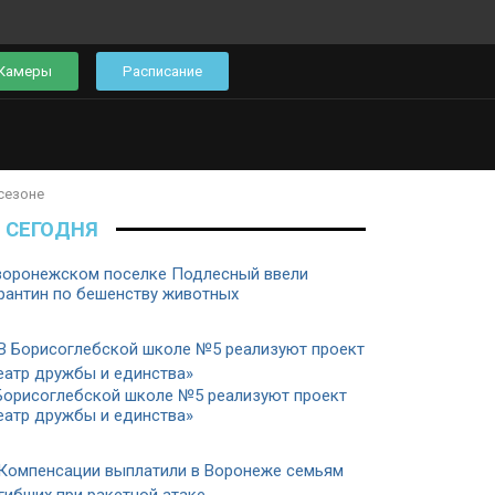
Камеры
Расписание
сезоне
СЕГОДНЯ
воронежском поселке Подлесный ввели
рантин по бешенству животных
Борисоглебской школе №5 реализуют проект
еатр дружбы и единства»