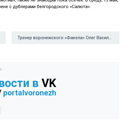
ене с дублерами белгородского «Салюта».
Тренер воронежского «Факела» Олег Василенко: «Я сказал парням, что они большие молодцы» →
n
вости в
VK
/
portalvoronezh