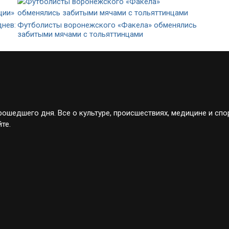
нев:
Футболисты воронежского «Факела» обменялись
забитыми мячами с тольяттинцами
ошедшего дня. Все о культуре, происшествиях, медицине и спо
те.