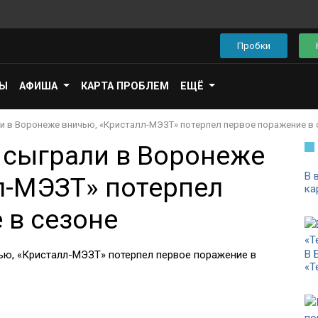
Пробки
ПЫ
АФИША
КАРТА ПРОБЛЕМ
ЕЩЁ
 в Воронеже вничью, «Кристалл-МЭЗТ» потерпел первое поражение в 
 сыграли в Воронеже
В 
л-МЭЗТ» потерпел
ка
 в сезоне
В 
«Т