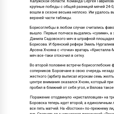
Калужской области. Команда Сергея Гаврилова
крупные победы с общей разницей мячей 24-0,
вошли в сезоне весьма неплохо. Им удалось 
верхней части таблицы.
Борисоглебцы в любом случае считались фавори
вышло. Первые полчаса выдались «сухими», а 
Данила Садовского мяч в штрафной площадке 
Борисова. И брянский рефери Эмиль Нургалиев
Арсена Хчояна с «точки» вратарь «Кристалла-
мяч все-таки отскочил в сетку.
Во второй половине встречи борисоглебские ф
соперников. Боровчане в свою очередь незад
жесткого (арбитр выписал игрокам семь желты
центре внимания оказался Хчоян, который при
пробил в ближний от себя угол, и Вялова такое
Поражение отодвинуло «кристалловцев» на тр
Боровска теперь идет второй, а единоличным 
все пять матчей. На «Востоке» по-прежнему 
тур. Сравняться с ним может лискинский «Локо