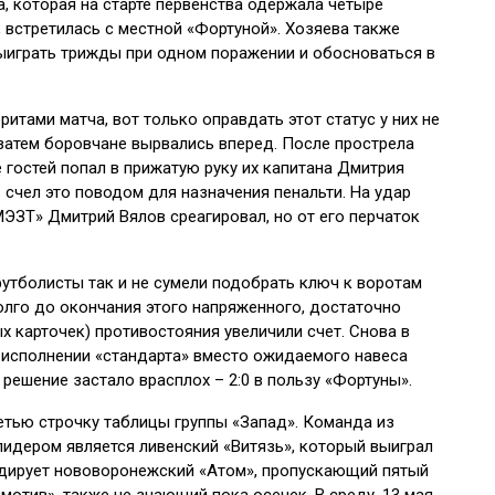
, которая на старте первенства одержала четыре
 встретилась с местной «Фортуной». Хозяева также
выиграть трижды при одном поражении и обосноваться в
тами матча, вот только оправдать этот статус у них не
затем боровчане вырвались вперед. После прострела
гостей попал в прижатую руку их капитана Дмитрия
 счел это поводом для назначения пенальти. На удар
МЭЗТ» Дмитрий Вялов среагировал, но от его перчаток
утболисты так и не сумели подобрать ключ к воротам
олго до окончания этого напряженного, достаточно
х карточек) противостояния увеличили счет. Снова в
 исполнении «стандарта» вместо ожидаемого навеса
 решение застало врасплох – 2:0 в пользу «Фортуны».
етью строчку таблицы группы «Запад». Команда из
лидером является ливенский «Витязь», который выиграл
лидирует нововоронежский «Атом», пропускающий пятый
мотив», также не знающий пока осечек. В среду, 13 мая,