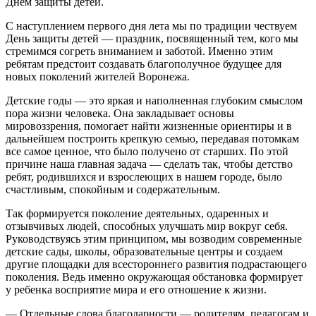
Днем защиты детей.
С наступлением первого дня лета мы по традиции чествуем
День защиты детей — праздник, посвященный тем, кого мы
стремимся согреть вниманием и заботой. Именно этим
ребятам предстоит создавать благополучное будущее для
новых поколений жителей Воронежа.
Детские годы — это яркая и наполненная глубоким смыслом
пора жизни человека. Она закладывает основы
мировоззрения, помогает найти жизненные ориентиры и в
дальнейшем построить крепкую семью, передавая потомкам
все самое ценное, что было получено от старших. По этой
причине наша главная задача — сделать так, чтобы детство
ребят, родившихся и взрослеющих в нашем городе, было
счастливым, спокойным и содержательным.
Так формируется поколение деятельных, одаренных и
отзывчивых людей, способных улучшать мир вокруг себя.
Руководствуясь этим принципом, мы возводим современные
детские сады, школы, образовательные центры и создаем
другие площадки для всестороннего развития подрастающего
поколения. Ведь именно окружающая обстановка формирует
у ребенка восприятие мира и его отношение к жизни.
— Отдельные слова благодарности — родителям, педагогам и