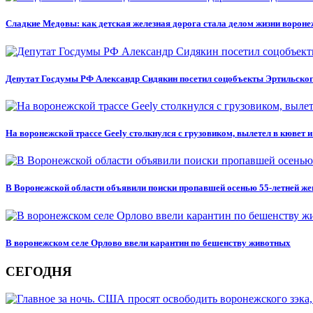
Сладкие Медовы: как детская железная дорога стала делом жизни вороне
Депутат Госдумы РФ Александр Сидякин посетил соцобъекты Эртильског
На воронежской трассе Geely столкнулся с грузовиком, вылетел в кювет 
В Воронежской области объявили поиски пропавшей осенью 55-летней ж
В воронежском селе Орлово ввели карантин по бешенству животных
СЕГОДНЯ