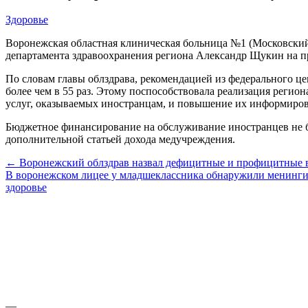
Здоровье
Воронежская областная клиническая больница №1 (Московский п
департамента здравоохранения региона Александр Щукин на пр
По словам главы облздрава, рекомендацией из федерального це
более чем в 55 раз. Этому поспособствовала реализация реги
услуг, оказываемых иностранцам, и повышение их информиров
Бюджетное финансирование на обслуживание иностранцев не бы
дополнительной статьей дохода медучреждения.
← Воронежский облздрав назвал дефицитные и профицитные 
В воронежском лицее у младшеклассника обнаружили менинг
здоровье
—