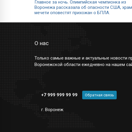
Главное за ночь. Олимпийская чемпионка из
Воронежа рассказала об опасности США, храм
мечети оповестят прихожан о БПЛА.
О нас
Только самые важные и актуальные новости пр
Воронежской области ежедневно на нашем сай
+7 999 999 99 99
Обратная связь
г. Воронеж