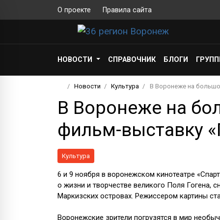
О проекте
Правила сайта
НОВОСТИ
СПРАВОЧНИК
БЛОГИ
ГРУП
Новости
Культура
В Воронеже на большо
В Воронеже на бо
фильм-выставку «
Культура
6 и 9 ноября в воронежском кинотеатре «Спа
о жизни и творчестве великого Поля Гогена, с
Маркизских островах. Режиссером картины ста
Воронежские зрители погрузятся в мир необы