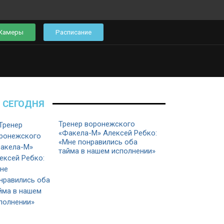
Камеры
Расписание
СЕГОДНЯ
Тренер воронежского
«Факела-М» Алексей Ребко:
«Мне понравились оба
тайма в нашем исполнении»