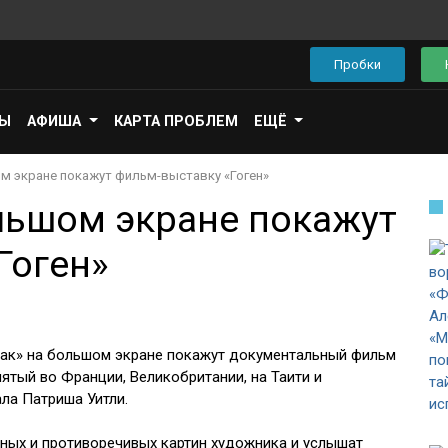
Пробки
ПЫ
АФИША
КАРТА ПРОБЛЕМ
ЕЩЁ
м экране покажут фильм-выставку «Гоген»
льшом экране покажут
Гоген»
ртак» на большом экране покажут документальный фильм
нятый во Франции, Великобритании, на Таити и
ла Патриша Уитли.
чных и противоречивых картин художника и услышат