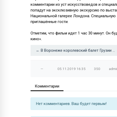
комментарии из уст искусствоведов и специал
попадут на эксклюзивную экскурсию по выстав
Национальной галерее Лондона. Специальную 
приглашённые гости.
Отметим, что фильм идет 1 час 30 минут. Он б
кино».
← В Воронеже королевский балет Грузии представит «огненные танцы»
—
05.11.2019
16:35
350
admi
Комментарии
Нет комментариев. Ваш будет первым!