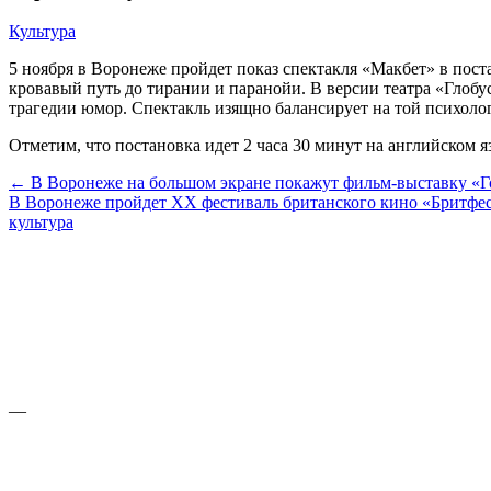
Культура
5 ноября в Воронеже пройдет показ спектакля «Макбет» в поста
кровавый путь до тирании и паранойи. В версии театра «Глобу
трагедии юмор. Спектакль изящно балансирует на той психолог
Отметим, что постановка идет 2 часа 30 минут на английском я
← В Воронеже на большом экране покажут фильм-выставку «Г
В Воронеже пройдет XX фестиваль британского кино «Бритфе
культура
—