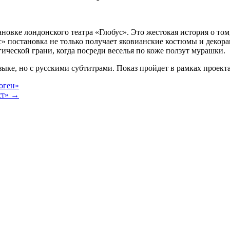
новке лондонского театра «Глобус». Это жестокая история о том
с» постановка не только получает яковианские костюмы и декор
ической грани, когда посреди веселья по коже ползут мурашки.
зыке, но с русскими субтитрами. Показ пройдет в рамках проекта
оген»
ст» →