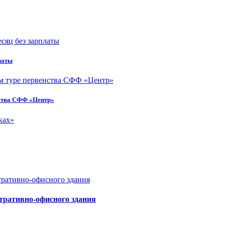
латы
нства СФФ «Центр»
тративно-офисного здания