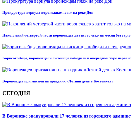
Прокуратура вернула воронежцам пляж на реке Дон
Накоплений четвертой части воронежцев хватит только на месяц без зарп
Борисоглебцы, воронежцы и лискинцы победили в очередном туре перве
Воронежцев пригласили на праздник «Летний день в Костенках»
СЕГОДНЯ
В Воронеже эвакуировали 17 человек из горевшего админис