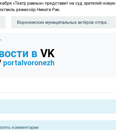
екабря «Театр равных» представит на суд зрителей новую
ектакль режиссёр Никита Рак.
Воронежских муниципальных актёров отправили на курсы повышения квалификации →
n
вости в
VK
/
portalvoronezh
влять комментарии