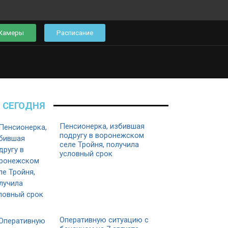
Камеры
Расписание
СЕГОДНЯ
Пенсионерка, избившая
подругу в воронежском
селе Тройня, получила
условный срок
Оперативную ситуацию с