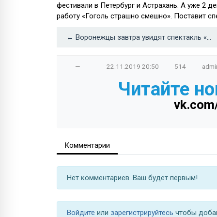
фестивали в Петербург и Астрахань. А уже 2 д
работу «Гоголь страшно смешно». Поставит сп
← Воронежцы завтра увидят спектакль «Франкенштейн» с Бенедиктом Камбербэтчем
—
22.11.2019
20:50
514
admi
Читайте но
vk.com
Комментарии
Нет комментариев. Ваш будет первым!
Войдите
или
зарегистрируйтесь
чтобы доба