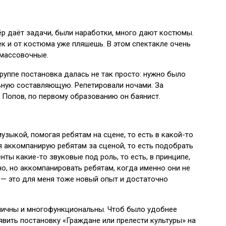
р даёт задачи, были наработки, много дают костюмы.
к и от костюма уже пляшешь. В этом спектакле очень
и массовочные.
руппе постановка далась не так просто: нужно было
льную составляющую. Репетировали ночами. За
Попов, по первому образованию он баянист.
узыкой, помогая ребятам на сцене, то есть в какой-то
я аккомпанирую ребятам за сценой, то есть подобрать
нты какие-то звуковые под роль, то есть, в принципе,
но, но аккомпанировать ребятам, когда именно они не
ы — это для меня тоже новый опыт и достаточно
аничны и многофункциональны. Чтоб было удобнее
явить постановку «Граждане или прелести культуры» на