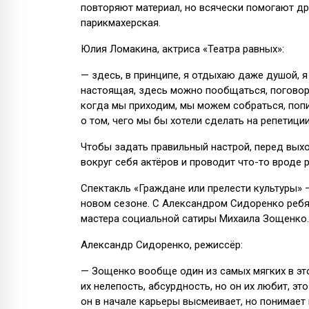
повторяют материал, но всячески помогают друг
парикмахерская.
Юлия Ломакина, актриса «Театра равных»:
— здесь, в принципе, я отдыхаю даже душой, я
настоящая, здесь можно пообщаться, поговори
когда мы приходим, мы можем собраться, попи
о том, чего мы бы хотели сделать на репетиции
Чтобы задать правильный настрой, перед вых
вокруг себя актёров и проводит что-то вроде р
Спектакль «Граждане или прелести культуры» 
новом сезоне. С Александром Сидоренко ребят
мастера социальной сатиры Михаила Зощенко.
Александр Сидоренко, режиссёр:
— Зощенко вообще один из самых мягких в это
их нелепость, абсурдность, но он их любит, это
он в начале карьеры высмеивает, но понимает п