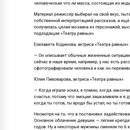
человеческая что ли масса, состоящая из инд
Материал режиссёр выбирал на свой вкус, пыт
собственной интерпретацией рассказов, а ещё
получилась целая мозаика из персонажей, выс
подходящая «Театру равных».
Елизавета Кодинова, актриса «Театра равных»:
— Он описывает обычные жизненные ситуации,
сейчас в наше время, например, у нас есть рас
сфотографировали человека и как он пережива
Юлия Пивоварова, актриса «Театра равных»:
— Когда играли эскиз, я помню, когда закончи
счастье, потому что эмоции зашкаливали и я 
когда ты готов, ты вроде бы устал, но ты гото
Несмотря на то, что в постановке задействова
Основное облачение девушек — лёгкие крепде
годов. Ну а некоторые мужчины сменяли по 6 