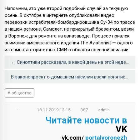
Напомним, это уже второй подобный случай за текущую
осень. В октябре в интернете опубликовали видео
перевозки истребителя-бомбардировщика Су-34 по трассе
в нашем регионе. Самолет, не прикрытый брезентом, везли
в Воронеж для ремонта на авиазаводе. Процесс привлек
внимание американского издания The Aviationist — одного
из самых авторитетных СМИ в области военной авиации.
← Cиноптики рассказали, в какой день на этой неделе в Воронеже наступит зима
В законопроект о домашнем насилии ввели понятие «преследование» →
общество
—
18.11.2019
12:15
387
admin
Читайте новости в
VK
vk.com/
portalvoronezh