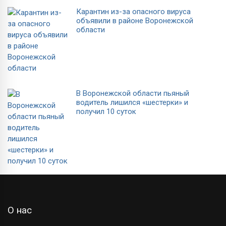
Карантин из-за опасного вируса
объявили в районе Воронежской
области
В Воронежской области пьяный
водитель лишился «шестерки» и
получил 10 суток
О нас