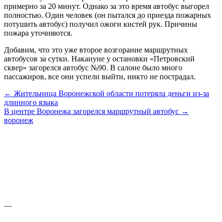
примерно за 20 минут. Однако за это время автобус выгорел
полностью. Один человек (он пытался до приезда пожарных
потушить автобус) получил ожоги кистей рук. Причины
пожара уточняются.
Добавим, что это уже второе возгорание маршрутных
автобусов за сутки. Накануне у остановки «Петровский
сквер» загорелся автобус №90. В салоне было много
пассажиров, все они успели выйти, никто не пострадал.
← Жительница Воронежской области потеряла деньги из-за
длинного языка
В центре Воронежа загорелся маршрутный автобус →
воронеж
—