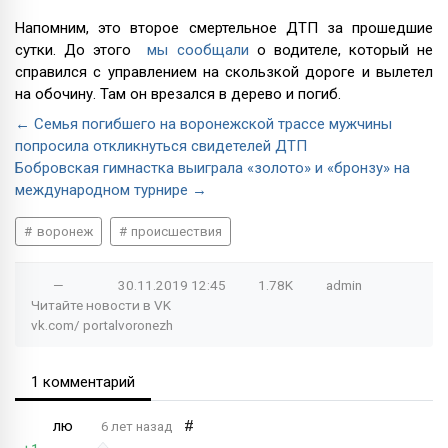
Напомним, это второе смертельное ДТП за прошедшие
сутки. До этого
мы сообщали
о водителе, который не
справился с управлением на скользкой дороге и вылетел
на обочину. Там он врезался в дерево и погиб.
← Семья погибшего на воронежской трассе мужчины
попросила откликнуться свидетелей ДТП
Бобровская гимнастка выиграла «золото» и «бронзу» на
международном турнире →
воронеж
происшествия
—
30.11.2019
12:45
1.78K
admin
Читайте новости в
VK
vk.com/
portalvoronezh
1 комментарий
лю
#
6 лет назад