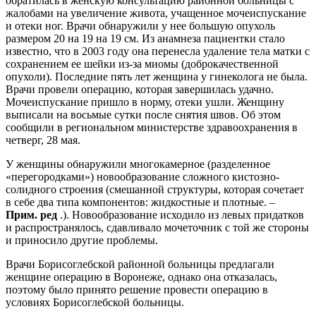
обратилась в женскую консультацию районной больницы с
жалобами на увеличение живота, учащенное мочеиспускание
и отеки ног. Врачи обнаружили у нее большую опухоль
размером 20 на 19 на 19 см. Из анамнеза пациентки стало
известно, что в 2003 году она перенесла удаление тела матки с
сохранением ее шейки из-за миомы (доброкачественной
опухоли). Последние пять лет женщина у гинеколога не была.
Врачи провели операцию, которая завершилась удачно.
Мочеиспускание пришло в норму, отеки ушли. Женщину
выписали на восьмые сутки после снятия швов. Об этом
сообщили в региональном министерстве здравоохранения в
четверг, 28 мая.
У женщины обнаружили многокамерное (разделенное
«перегородками») новообразование сложного кистозно-
солидного строения (смешанной структуры, которая сочетает
в себе два типа компонентов: жидкостные и плотные. –
Прим. ред
.). Новообразование исходило из левых придатков
и распространялось, сдавливало мочеточник с той же стороны
и приносило другие проблемы.
Врачи Борисоглебской районной больницы предлагали
женщине операцию в Воронеже, однако она отказалась,
поэтому было принято решение провести операцию в
условиях Борисоглебской больницы.