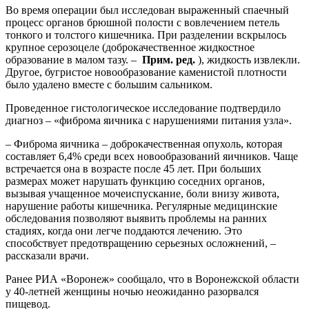
Во время операции был исследован выраженный спаечный
процесс органов брюшной полости с вовлечением петель
тонкого и толстого кишечника. При разделении вскрылось
крупное серозоцеле (доброкачественное жидкостное
образование в малом тазу. –
Прим. ред.
), жидкость извлекли.
Другое, бугристое новообразование каменистой плотности
было удалено вместе с большим сальником.
Проведенное гистологическое исследование подтвердило
диагноз – «фиброма яичника с нарушениями питания узла».
– Фиброма яичника – доброкачественная опухоль, которая
составляет 6,4% среди всех новообразований яичников. Чаще
встречается она в возрасте после 45 лет. При больших
размерах может нарушать функцию соседних органов,
вызывая учащенное мочеиспускание, боли внизу живота,
нарушение работы кишечника. Регулярные медицинские
обследования позволяют выявить проблемы на ранних
стадиях, когда они легче поддаются лечению. Это
способствует предотвращению серьезных осложнений, –
рассказали врачи.
Ранее РИА «Воронеж» сообщало, что в Воронежской области
у 40-летней женщины ночью неожиданно разорвался
пищевод.