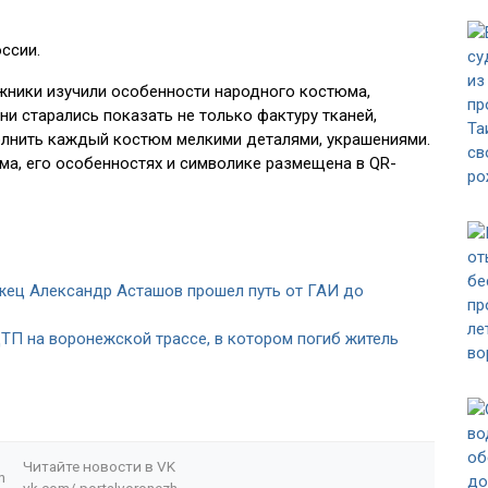
ссии.
ожники изучили особенности народного костюма,
ни старались показать не только фактуру тканей,
полнить каждый костюм мелкими деталями, украшениями.
а, его особенностях и символике размещена в QR-
жец Александр Асташов прошел путь от ГАИ до
ТП на воронежской трассе, в котором погиб житель
Читайте новости в
VK
n
vk.com/
portalvoronezh