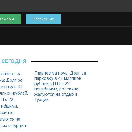
Камеры
Расписание
СЕГОДНЯ
Главное за ночь: Долг за
парковку в 41 миллион
рублей, ДТП с 22
погибшими, россияне
жалуются на отдых в
Турции.