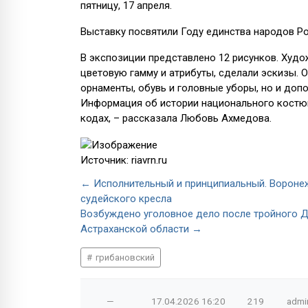
пятницу, 17 апреля.
Выставку посвятили Году единства народов Ро
В экспозиции представлено 12 рисунков. Худ
цветовую гамму и атрибуты, сделали эскизы. О
орнаменты, обувь и головные уборы, но и до
Информация об истории национального костюм
кодах, – рассказала Любовь Ахмедова.
Источник: riavrn.ru
← Исполнительный и принципиальный. Вороне
судейского кресла
Возбуждено уголовное дело после тройного Д
Астраханской области →
грибановский
—
17.04.2026
16:20
219
admi