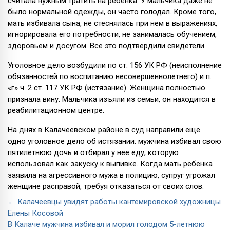
считала нужным тратить на ребенка. У мальчика даже не
было нормальной одежды, он часто голодал. Кроме того,
мать избивала сына, не стеснялась при нем в выражениях,
игнорировала его потребности, не занималась обучением,
здоровьем и досугом. Все это подтвердили свидетели.
Уголовное дело возбудили по ст. 156 УК РФ (неисполнение
обязанностей по воспитанию несовершеннолетнего) и п.
«г» ч. 2 ст. 117 УК РФ (истязание). Женщина полностью
признала вину. Мальчика изъяли из семьи, он находится в
реабилитационном центре.
На днях в Калачеевском районе в суд направили еще
одно уголовное дело об истязании: мужчина избивал свою
пятилетнюю дочь и отбирал у нее еду, которую
использовал как закуску к выпивке. Когда мать ребенка
заявила на агрессивного мужа в полицию, супруг угрожал
женщине расправой, требуя отказаться от своих слов.
← Калачеевцы увидят работы кантемировской художницы
Елены Косовой
В Калаче мужчина избивал и морил голодом 5-летнюю