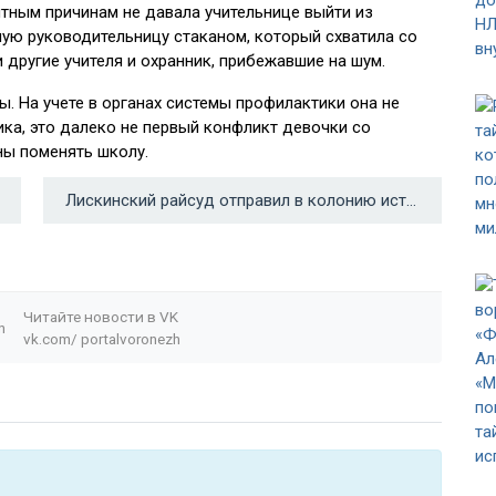
ятным причинам не давала учительнице выйти из
сную руководительницу стаканом, который схватила со
другие учителя и охранник, прибежавшие на шум.
. На учете в органах системы профилактики она не
ка, это далеко не первый конфликт девочки со
ны поменять школу.
Лискинский райсуд отправил в колонию истязавших 7-летнего мальчика супругов →
Читайте новости в
VK
n
vk.com/
portalvoronezh