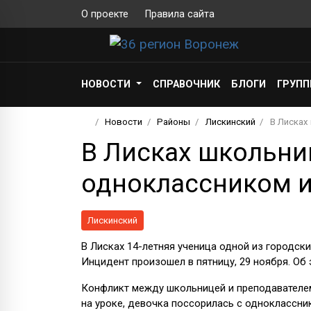
О проекте
Правила сайта
НОВОСТИ
СПРАВОЧНИК
БЛОГИ
ГРУП
Новости
Районы
Лискинский
В Лисках
В Лисках школьни
одноклассником и
Лискинский
В Лисках 14-летняя ученица одной из городск
Инцидент произошел в пятницу, 29 ноября. Об
Конфликт между школьницей и преподавателем
на уроке, девочка поссорилась с одноклассн