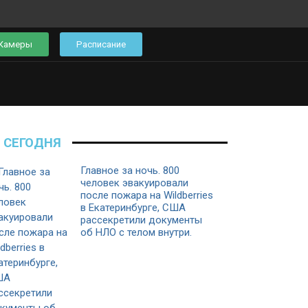
Камеры
Расписание
СЕГОДНЯ
Главное за ночь. 800
человек эвакуировали
после пожара на Wildberries
в Екатеринбурге, США
рассекретили документы
об НЛО с телом внутри.