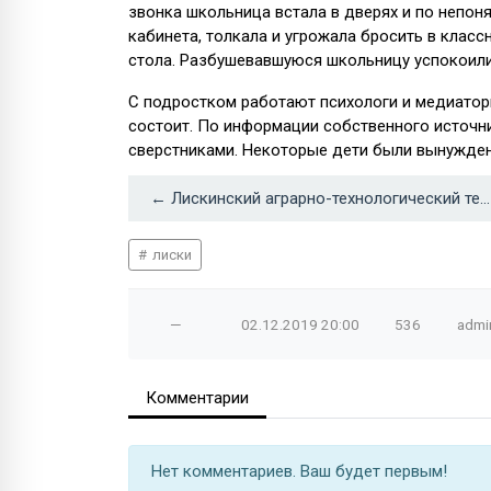
звонка школьница встала в дверях и по непон
кабинета, толкала и угрожала бросить в клас
стола. Разбушевавшуюся школьницу успокоили 
С подростком работают психологи и медиаторы
состоит. По информации собственного источни
сверстниками. Некоторые дети были вынужде
← Лискинский аграрно-технологический техникум выиграл грант 36 млн рублей
лиски
—
02.12.2019
20:00
536
admi
Комментарии
Нет комментариев. Ваш будет первым!