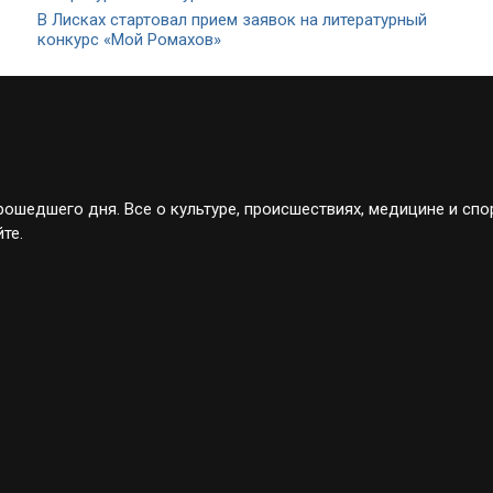
В Лисках стартовал прием заявок на литературный
конкурс «Мой Ромахов»
ошедшего дня. Все о культуре, происшествиях, медицине и спо
те.