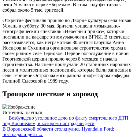
реки Усманка в парке «Березки». В этом году фестиваль
собрал около 5 тыс. зрителей.
Открытие фестиваля прошло во Дворце культуры села Новая
Усмань в субботу, 30 мая. Зрители увидели музыкально-
этнографический спектакль «Небесный приказ», который
поставили на кафедре этномузыкологии ВГИИ. В спектакле
рассказывается, как неграмотная 80-летняя бабушка Анна
Иосифовна Сухинина организовала строительство храма в
своем родном селе Терновое. Первое богослужение в новой
Георгиевской церкви прошло через 8 месяцев с начала
строительства. На сцене прозвучали 20 старинных народных
песен и молитвенных песнопений, которые были записаны в
селе Терновое Острогожского района профессором кафедры
Галиной Сысоевой в 1989 году.
Троицкое шествие и хоровод
Источник: riavrn.ru
← Возбуждено уголовное дело по факту смертельного ДТП
под Воронежем, в котором пострадали дети
В Воронежской области столкнулись Hyundai и Ford:
пострадали дети →