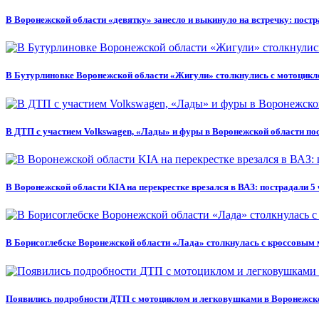
В Воронежской области «девятку» занесло и выкинуло на встречку: пост
В Бутурлиновке Воронежской области «Жигули» столкнулись с мотоцикл
В ДТП с участием Volkswagen, «Лады» и фуры в Воронежской области по
В Воронежской области KIA на перекрестке врезался в ВАЗ: пострадали 5
В Борисоглебске Воронежской области «Лада» столкнулась с кроссовым 
Появились подробности ДТП с мотоциклом и легковушками в Воронежско