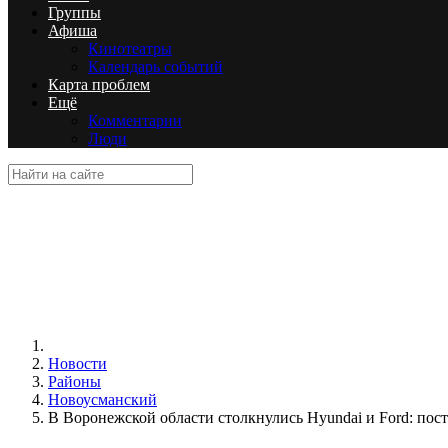
Группы
Афиша
Кинотеатры
Календарь событий
Карта проблем
Ещё
Комментарии
Люди
Новости
Районы
Новоусманский
В Воронежской области столкнулись Hyundai и Ford: пос