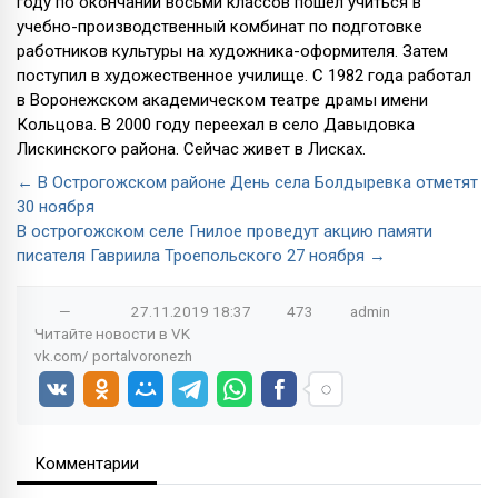
году по окончании восьми классов пошел учиться в
учебно-производственный комбинат по подготовке
работников культуры на художника-оформителя. Затем
поступил в художественное училище. С 1982 года работал
в Воронежском академическом театре драмы имени
Кольцова. В 2000 году переехал в село Давыдовка
Лискинского района. Сейчас живет в Лисках.
← В Острогожском районе День села Болдыревка отметят
30 ноября
В острогожском селе Гнилое проведут акцию памяти
писателя Гавриила Троепольского 27 ноября →
—
27.11.2019
18:37
473
admin
Читайте новости в
VK
vk.com/
portalvoronezh
Комментарии