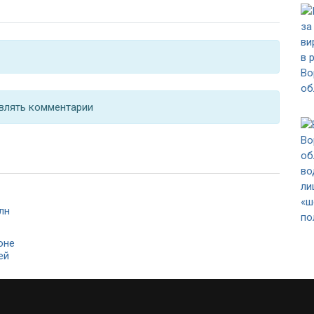
влять комментарии
оне
ей