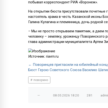
побывал корреспондент РИА «Воронеж».
На открытии бюста присутствовали почетные г
настоятель храма в честь Казанской иконы Бо
Галина Кулагина и племянница, дочь родной с
– Мы не просто открываем памятник, а даем 
человеку – земляку, уроженцу Поворинского 
глава администрации муниципалитета Артем З
Источник: riavrn.ru
← Поворинцев пригласили на юбилейный конц
Бюст Герою Советского Союза Василию Шатил
поворино
—
08.05.2026
18:20
281
admi