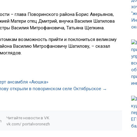
ости – глава Поворинского района Борис Аверьянов,
жией Матери отец Дмитрий, внучка Василия Шатилова
естры Василия Митрофановича, Татьяна Щепкина.
потомкам возможность прийти и поклониться великому
района Василию Митрофановичу Шатилову, – сказал
имоглядов.
ерт ансамбля «Аюшка»
ову открыли в поворинском селе Октябрьское →
Читайте новости в
VK
n
vk.com/
portalvoronezh