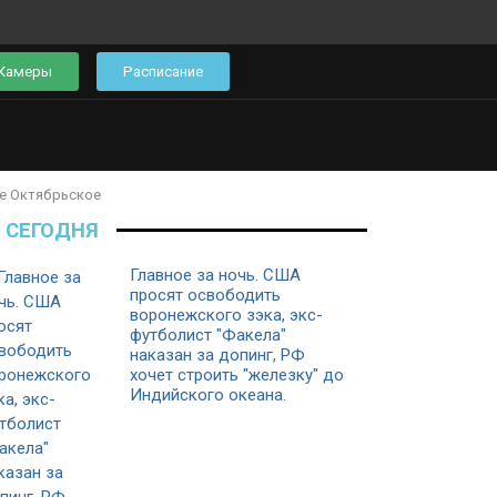
Камеры
Расписание
е Октябрьское
СЕГОДНЯ
Главное за ночь. CША
просят освободить
воронежского зэка, экс-
футболист "Факела"
наказан за допинг, РФ
хочет строить "железку" до
Индийского океана.