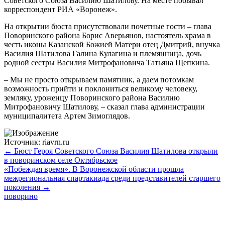
Советского Союза Василию Шатилову. На месте побывал
корреспондент РИА «Воронеж».
На открытии бюста присутствовали почетные гости – глава
Поворинского района Борис Аверьянов, настоятель храма в
честь иконы Казанской Божией Матери отец Дмитрий, внучка
Василия Шатилова Галина Кулагина и племянница, дочь
родной сестры Василия Митрофановича Татьяна Щепкина.
– Мы не просто открываем памятник, а даем потомкам
возможность прийти и поклониться великому человеку,
земляку, уроженцу Поворинского района Василию
Митрофановичу Шатилову, – сказал глава администрации
муниципалитета Артем Зимоглядов.
Источник: riavrn.ru
← Бюст Героя Советского Союза Василия Шатилова открыли
в поворинском селе Октябрьское
«Побеждая время». В Воронежской области прошла
межрегиональная спартакиада среди представителей старшего
поколения →
поворино