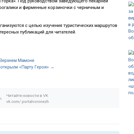
я горка». Под руководством заведующего пекарней
 рогалики и фирменные корзиночки с черничным и
ганизуются с целью изучения туристических маршрутов
тересных публикаций для читателей.
 Верхнем Мамоне
 открыли «Парту Героя» →
Читайте новости в
VK
n
vk.com/
portalvoronezh