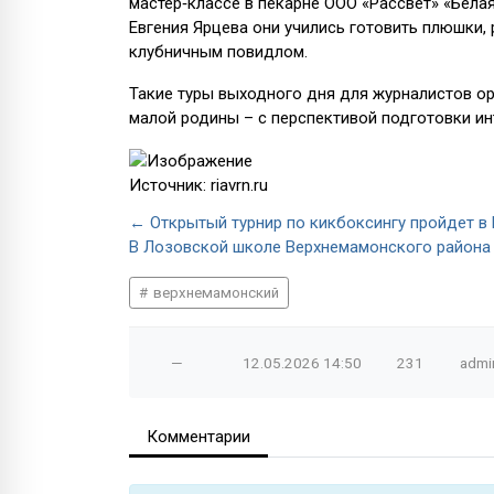
мастер‑классе в пекарне ООО «Рассвет» «Бела
Евгения Ярцева они учились готовить плюшки,
клубничным повидлом.
Такие туры выходного дня для журналистов ор
малой родины – с перспективой подготовки ин
Источник: riavrn.ru
← Открытый турнир по кикбоксингу пройдет в
В Лозовской школе Верхнемамонского района
верхнемамонский
—
12.05.2026
14:50
231
admi
Комментарии