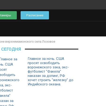
Камеры
Расписание
арне верхнемамонского села Лозовое
СЕГОДНЯ
Главное за ночь. CША
просят освободить
воронежского зэка, экс-
футболист "Факела"
наказан за допинг, РФ
хочет строить "железку" до
Индийского океана.