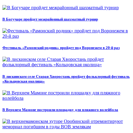
В Богучаре пройдет межрайонный шахматный турнир
Фестиваль «Рамонский родник» пройдет под Воронежем в 20-й раз
В лискинском селе Старая Хворостань пройдет фольклорный фестиваль
«Кольцовская околица»
В Верхнем Мамоне построили площадку для пляжного волейбола