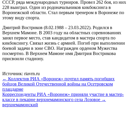
СССР, ряда международных турниров. Провел 262 боя, из них
228 выиграл. Один из родоначальников кикбоксинга в
Воронежской области. Стал первым тренером в Воронеже по
этому виду спорта.
Дмитрий Востриков (8.02.1988 – 23.03.2022). Родился в
Верхнем Мамоне. В 2003 году на областных соревнованиях
занял первое место, став кандидатом в мастера спорта по
кикбоксингу. Связал жизнь с армией. Погиб при выполнении
боевой задачи в зоне СВО. Награжден орденом Мужества
посмертно. В Верхнем Мамоне имя Дмитрия Вострикова
присвоили стадиону.
Источник: riavrn.ru
← Коллектив РИА «Воронеж» почтил память погибших
бойцов Великой Отечественной войны на Осетровском
плацдарме
Корреспонденты РИА «Воронеж» приняли участие в мастер-
классе в пекарне верхнемамонского села Лозовое →
верхнемамонский