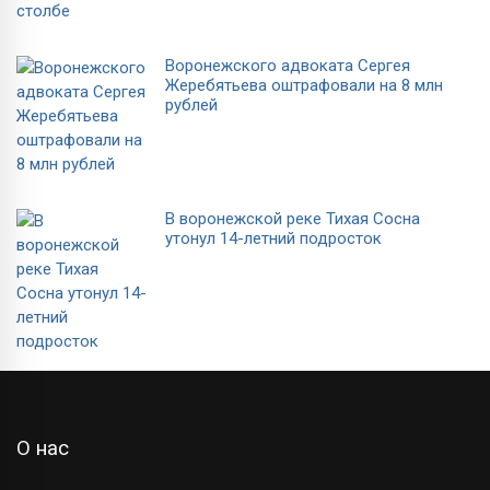
Воронежского адвоката Сергея
Жеребятьева оштрафовали на 8 млн
рублей
В воронежской реке Тихая Сосна
утонул 14-летний подросток
О нас