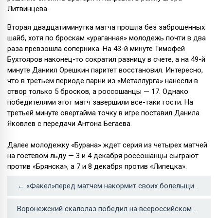
Литвинцева.
Вторая двадцатиминутка матча прошла без заброшенных
шайб, хотя по броскам «ураганная» молодежь почти в два
раза превзошла соперника. На 43-й минуте Тимофей
Бухтояров наконец-то сократил разницу в счете, а на 49-й
минуте Даниил Орешкин паритет восстановил. Интересно,
что в третьем периоде парни из «Металлурга» нанесли в
створ только 5 бросков, а россошанцы — 17. Однако
победителями этот матч завершили все-таки гости. На
третьей минуте овертайма точку в игре поставил Данила
Яковлев с передачи Антона Бегаева.
Далее молодежку «Бурана» ждет серия из четырех матчей
на гостевом льду — 3 и 4 декабря россошанцы сыграют
против «Брянска», а 7 и 8 декабря против «Липецка».
← «Факел»перед матчем накормит своих болельщиков горячей кашей и напоит чаем
Воронежский скалолаз победил на всероссийском турнире →