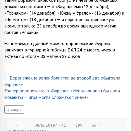
Таким образом, Бирюков пропустит четыре ближайших
домашних поединка — с «Зауральем» (12 декабря),
«Горняком» (14 декабря), «Южным Уралом» (16 декабря) и
«Челметом» (18 декабря) — и вернется на тренерскую
скамью только 23 декабря во время выездного матча
против «Рязани».
Напомним, на данный момент воронежский «Буран»
занимает в турнирной таблице ВХЛ 24-е место, имея в
активе по итогам 33 матчей 29 очков.
← Воронежские волейболистки во второй раз обыграли
«Брянск»
Тренер воронежского «Бурана»: «Использовали бы свои
моменты — игра могла сложиться иначе» →
спорт
—
08.12.2019
17:12
399
admin
Читайте новости в
VK