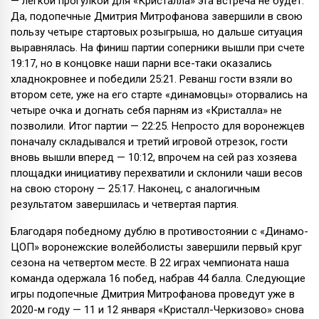
— легкой прогулкой для «Кристалла» эта встреча не будет.
Да, подопечные Дмитрия Митрофанова завершили в свою
пользу четыре стартовых розыгрыша, но дальше ситуация
выравнялась. На финиш партии соперники вышли при счете
19:17, но в концовке наши парни все-таки оказались
хладнокровнее и победили 25:21. Реванш гости взяли во
втором сете, уже на его старте «динамовцы» оторвались на
четыре очка и догнать себя парням из «Кристалла» не
позволили. Итог партии — 22:25. Непросто для воронежцев
поначалу складывался и третий игровой отрезок, гости
вновь вышли вперед — 10:12, впрочем на сей раз хозяева
площадки инициативу перехватили и склонили чаши весов
на свою сторону — 25:17. Наконец, с аналогичным
результатом завершилась и четвертая партия.
Благодаря победному дублю в противостоянии с «Динамо-
ЦОП» воронежские волейболисты завершили первый круг
сезона на четвертом месте. В 22 играх чемпионата наша
команда одержала 16 побед, набрав 44 балла. Следующие
игры подопечные Дмитрия Митрофанова проведут уже в
2020-м году — 11 и 12 января «Кристалл-Черкизово» снова