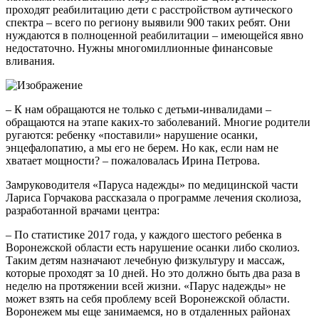
проходят реабилитацию дети с расстройством аутического
спектра – всего по региону выявили 900 таких ребят. Они
нуждаются в полноценной реабилитации – имеющейся явно
недостаточно. Нужны многомиллионные финансовые
вливания.
– К нам обращаются не только с детьми-инвалидами –
обращаются на этапе каких-то заболеваний. Многие родители
ругаются: ребенку «поставили» нарушение осанки,
энцефалопатию, а мы его не берем. Но как, если нам не
хватает мощности? – пожаловалась Ирина Петрова.
Замруководителя «Паруса надежды» по медицинской части
Лариса Горчакова рассказала о программе лечения сколиоза,
разработанной врачами центра:
– По статистике 2017 года, у каждого шестого ребенка в
Воронежской области есть нарушение осанки либо сколиоз.
Таким детям назначают лечебную физкультуру и массаж,
которые проходят за 10 дней. Но это должно быть два раза в
неделю на протяжении всей жизни. «Парус надежды» не
может взять на себя проблему всей Воронежской области.
Воронежем мы еще занимаемся, но в отдаленных районах