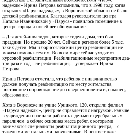
надежды» Ирина Петрова вспомнила, что в 1998 году, когда
открылся «Парус надежды», в Воронежской области не было
детской реабилитации. Благодаря руководителю центра
Наталье Иванниковой у «Паруса» появилось помещение в
центре города и новейшее оборудование.
– Для детей-инвалидов, которые сидели дома, это был
праздник. Но прошло 20 лет. Сейчас в регионе более 5 тыс.
таких детей. Мы и борисоглебский центр реабилитации не
можем помочь всем им. Во всем мире сейчас уходят от
курсовой реабилитации. Реабилитационные мероприятия два-
три раза в год – не реабилитация, – утверждает Ирина
Петрова.
Ирина Петрова отметила, что ребенок с инвалидностью
должен получать реабилитацию по месту жительства,
постоянное сопровождение до совершеннолетия и, наконец,
образование.
Хотя в Воронеже на улице Урицкого, 120, открыли филиал
«Паруса надежды», центр не справляется с нагрузкой. Раньше
в учреждении начинали работать с детьми с церебральным
параличом, а сейчас основная масса ребят, с которыми
занимаются специалисты реабилитационного центра, – с
тяжелыми ментальными нарушениями. В центре также