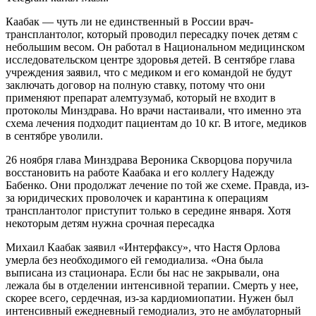
Каабак — чуть ли не единственный в России врач-
трансплантолог, который проводил пересадку почек детям с
небольшим весом. Он работал в Национальном медицинском
исследовательском центре здоровья детей. В сентябре глава
учреждения заявил, что с медиком и его командой не будут
заключать договор на полную ставку, потому что они
применяют препарат алемтузумаб, который не входит в
протоколы Минздрава. Но врачи настаивали, что именно эта
схема лечения подходит пациентам до 10 кг. В итоге, медиков
в сентябре уволили.
26 ноября глава Минздрава Вероника Скворцова поручила
восстановить на работе Каабака и его коллегу Надежду
Бабенко. Они продолжат лечение по той же схеме. Правда, из-
за юридических проволочек и карантина к операциям
трансплантолог приступит только в середине января. Хотя
некоторым детям нужна срочная пересадка
Михаил Каабак заявил «Интерфаксу», что Настя Орлова
умерла без необходимого ей гемодиализа. «Она была
выписана из стационара. Если бы нас не закрывали, она
лежала бы в отделении интенсивной терапии. Смерть у нее,
скорее всего, сердечная, из-за кардиомиопатии. Нужен был
интенсивный ежедневный гемодиализ, это не амбулаторный