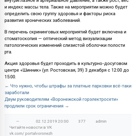
внутриглазное и артериальное давление, а также рост, вес
и индекс массы тела. Также на мероприятии можно будет
определить свою группу здоровья и факторы риска
развития хронических заболеваний.
В перечень скрининговых мероприятий будет включена и
стоматоскопия — оптический метод визуализации
патологических изменений слизистой оболочки полости
рта.
Акция здоровья будет проходить в культурно-досуговом
центре «Шинник» (ул. Ростовская, 39) 3 декабря с 12:00 до
15:00.
← Что нужно, чтобы штрафы за платные парковки всё-таки
заработали
Двум руководителям «Воронежской горэлектросети»
продлили срок ограничения →
—
02.12.2019
20:00
377
admin
Читайте новости в
VK
vk.com/
portalvoronezh