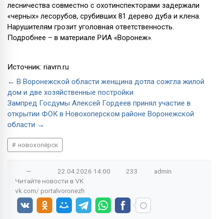
лесничества совместно с охотинспекторами задержали
«черных» лесорубов, срубивших 81 дерево дуба и клена.
Нарушителям грозит уголовная ответственность.
Подробнее – в материале РИА «Воронеж».
Источник: riavrn.ru
← В Воронежской области женщина дотла сожгла жилой
дом и две хозяйственные постройки
Зампред Госдумы Алексей Гордеев принял участие в
открытии ФОК в Новохоперском районе Воронежской
области →
новохопёрск
—
22.04.2026
14:00
233
admin
Читайте новости в
VK
vk.com/
portalvoronezh