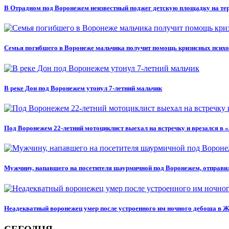
В Отрадном под Воронежем неизвестный поджег детскую площадку на те
Семья погибшего в Воронеже мальчика получит помощь кризисных псих
В реке Дон под Воронежем утонул 7-летний мальчик
Под Воронежем 22-летний мотоциклист выехал на встречку и врезался в 
Мужчину, напавшего на посетителя шаурмичной под Воронежем, отправи
Неадекватный воронежец умер после устроенного им ночного дебоша в 