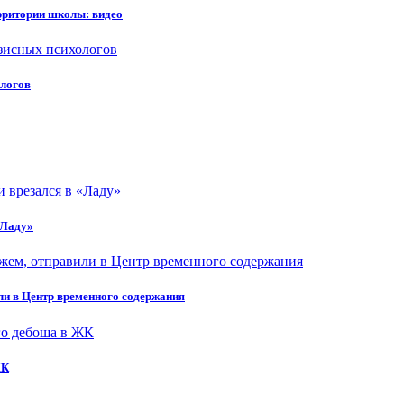
рритории школы: видео
ологов
«Ладу»
ли в Центр временного содержания
ЖК