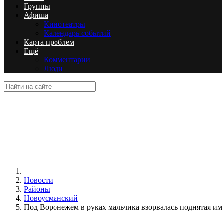
Группы
Афиша
Кинотеатры
Календарь событий
Карта проблем
Ещё
Комментарии
Люди
Новости
Районы
Новоусманский
Под Воронежем в руках мальчика взорвалась поднятая им