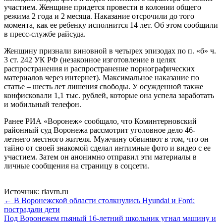
участием. Женщине придется провести в колонии общего
режима 2 года и 2 месяца. Наказание отсрочили до того
момента, как ее ребенку исполнится 14 лет. Об этом сообщили
в пресс-службе райсуда.
Женщину признали виновной в четырех эпизодах по п. «б» ч.
3 ст. 242 УК РФ (незаконное изготовление в целях
распространения и распространение порнографических
материалов через интернет). Максимальное наказание по
статье – шесть лет лишения свободы. У осужденной также
конфисковали 1,1 тыс. рублей, которые она успела заработать
и мобильный телефон.
Ранее РИА «Воронеж» сообщало, что Коминтерновский
районный суд Воронежа рассмотрит уголовное дело 46-
летнего местного жителя. Мужчину обвиняют в том, что он
тайно от своей знакомой сделал интимные фото и видео с ее
участием. Затем он анонимно отправил эти материалы в
личные сообщения на страницу в соцсети.
Источник: riavrn.ru
← В Воронежской области столкнулись Hyundai и Ford:
пострадали дети
Под Воронежем пьяный 16-летний школьник угнал машину и