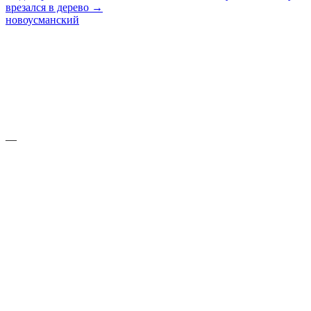
врезался в дерево →
новоусманский
—