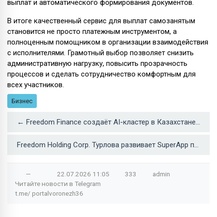
выплат и автоматического формирования документов.
В итоге качественный сервис для выплат самозанятым
становится не просто платежным инструментом, а
полноценным помощником в организации взаимодействия
с исполнителями. Грамотный выбор позволяет снизить
административную нагрузку, повысить прозрачность
процессов и сделать сотрудничество комфортным для
всех участников.
Бизнес
← Freedom Finance создаёт AI-кластер в Казахстане: зачем компания инвестирует в цифровую инфраструктуру
Freedom Holding Corp. Турлова развивает SuperApp по модели китайского WeChat →
—
22.07.2026
11:05
333
admin
Читайте новости в
Telegram
t.me/
portalvoronezh36