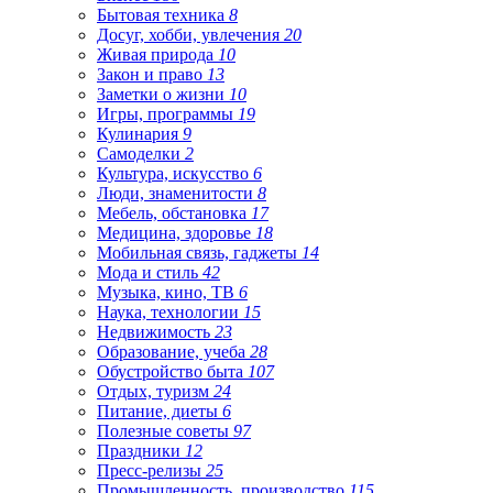
Бытовая техника
8
Досуг, хобби, увлечения
20
Живая природа
10
Закон и право
13
Заметки о жизни
10
Игры, программы
19
Кулинария
9
Самоделки
2
Культура, искусство
6
Люди, знаменитости
8
Мебель, обстановка
17
Медицина, здоровье
18
Мобильная связь, гаджеты
14
Мода и стиль
42
Музыка, кино, ТВ
6
Наука, технологии
15
Недвижимость
23
Образование, учеба
28
Обустройство быта
107
Отдых, туризм
24
Питание, диеты
6
Полезные советы
97
Праздники
12
Пресс-релизы
25
Промышленность, производство
115