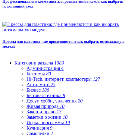
Профессиональная косметика для разных типов кожи: как выбрать
подходящий уход
Прессы для пластика: где применяются и как выбрать оптимальную
модель
Категории раздела
1083
Администрация
4
Без темы
80
Hi-Tech, интернет, компьютеры
127
Авто, мото
25
Бизнес
186
Бытовая техника
8
Досуг, хобби, увлечения
20
Живая природа
10
Закон и право
13
Заметки о жизни
10
Игры, программы
19
Кулинария
9
Самоделки
2