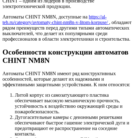
CHINT – одним из лидеров в производстве
электротехнической продукции.
Автоматы CHINT NM8N, доступные на
https://al-
teh.ru/category/avtomaty-chint-nm8n-v-litom-korpuse/
, обладают
рядом преимуществ перед другими типами автоматических
выключателей, что делает их популярными среди
профессионалов в области электротехники и строительства.
Особенности конструкции автоматов
CHINT NM8N
Автоматы CHINT NM8N имеют ряд конструктивных
особенностей, которые делают их надежными и
эффективными защитными устройствами. К ним относятся:
Литой корпус из самозатухающего пластика
обеспечивает высокую механическую прочность,
устойчивость к воздействию окружающей среды и
пожаробезопасность.
Дугогасительные камеры с деионными решетками
обеспечивают быстрое гашение электрической дуги и
предотвращают ее распространение на соседние
контакты.